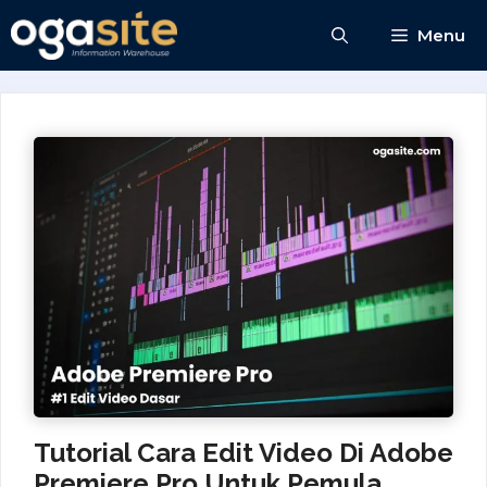
Skip
Menu
to
content
Tutorial Cara Edit Video Di Adobe
Premiere Pro Untuk Pemula