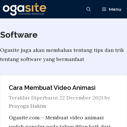
Skip
Menu
to
content
Software
Ogasite juga akan membahas tentang tips dan trik
tentang software yang bermanfaat
Cara Membuat Video Animasi
22 December 2021
by
Prayoga Hakim
Ogasite.com – Membuat video animasi
sudah populer pada tahun 90an baik dari