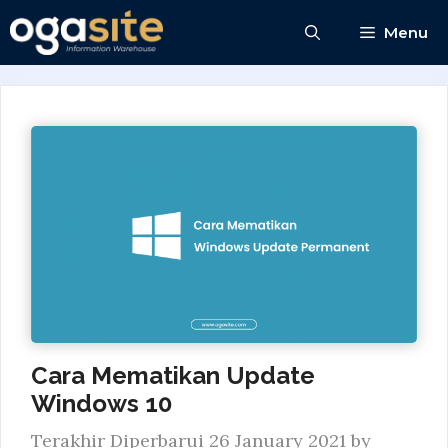
Skip
Menu
to
content
Cara Mematikan Update
Windows 10
26 January 2021
by