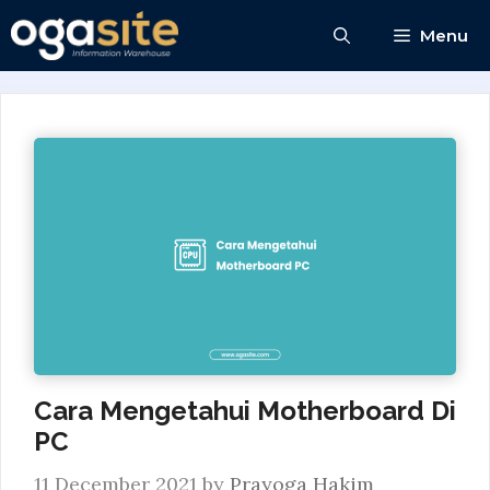
Skip
Menu
to
content
Cara Mengetahui Motherboard Di
PC
11 December 2021
by
Prayoga Hakim